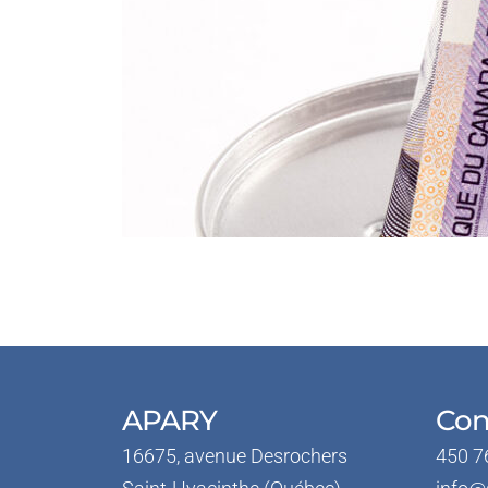
APARY
Con
16675, avenue Desrochers
450 7